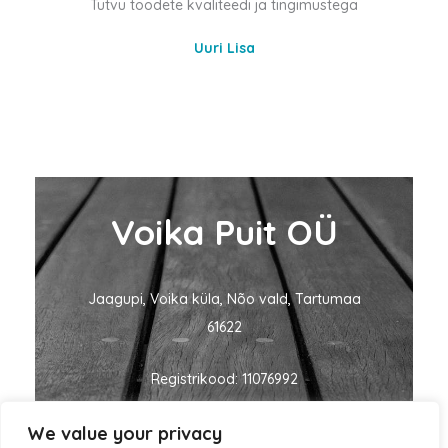
Tutvu toodete kvaliteedi ja tingimustega
Uuri Lisa
Voika Puit OÜ
Jaagupi, Voika küla, Nõo vald, Tartumaa
61622
Registrikood: 11076992
We value your privacy
KMKR nr: EE101060635