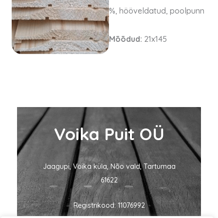
%, hööveldatud, poolpunn
Mõõdud:
21x145
Voika Puit OÜ
Jaagupi, Voika küla, Nõo vald, Tartumaa
61622
Registrikood: 11076992