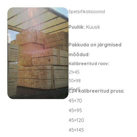
Spetsifikatsioonid
Puuliik:
Kuusk
Pakkuda on järgmised
mõõdud:
Kalibreeritud roov:
21×45
30×98
45×45
C24 kalibreeritud pruss:
45×70
45×95
45×120
45×145