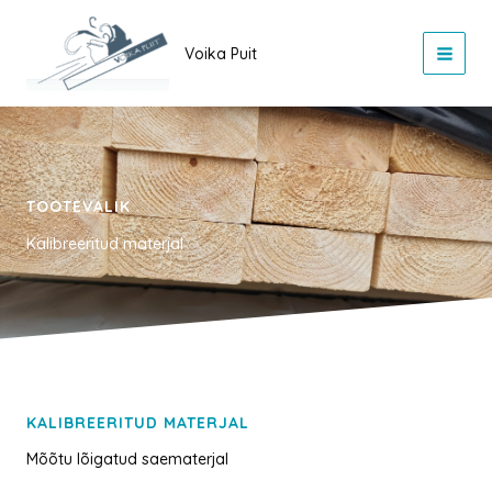
Skip
to
Voika Puit
content
TOOTEVALIK
Kalibreeritud materjal
KALIBREERITUD MATERJAL
Mõõtu lõigatud saematerjal