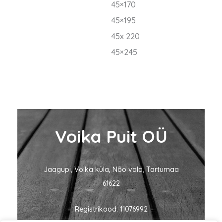
45×170
45×195
45x 220
45×245
Voika Puit OÜ
Jaagupi, Voika küla, Nõo vald, Tartumaa
61622
Registrikood: 11076992